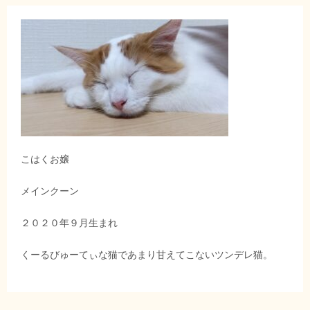
こはくお嬢
メインクーン
２０２０年９月生まれ
くーるびゅーてぃな猫であまり甘えてこないツンデレ猫。