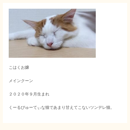
こはくお嬢
メインクーン
２０２０年９月生まれ
くーるびゅーてぃな猫であまり甘えてこないツンデレ猫。